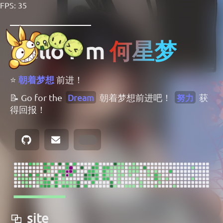
FPS: 35
何星梦
Hello I' m
⭐
朝着梦想
前进！
📝 Go for the
Dream
朝着梦想前进吧！
努力
获
得回报！
site